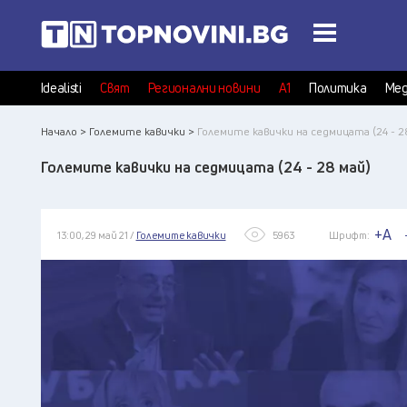
Idealisti
Свят
Регионални новини
А1
Политика
Мед
Начало >
Големите кавички >
Големите кавички на седмицата (24 - 2
Големите кавички на седмицата (24 - 28 май)
+A
13:00, 29 май 21 /
Големите кавички
5963
Шрифт: