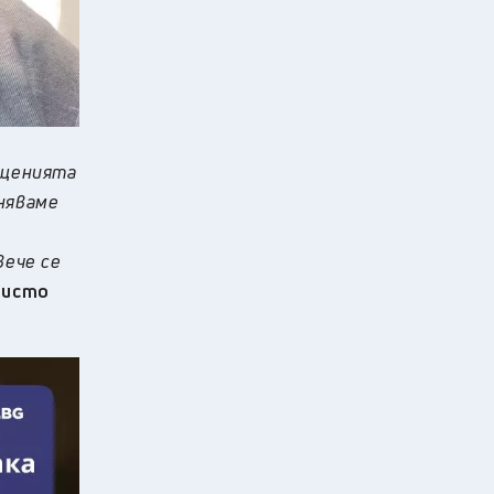
бщенията
аняваме
вече се
ристо