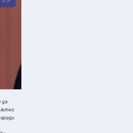
 да
лютно
заради