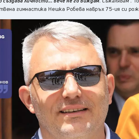
създава личности... вече не го виждам
. Съжалявам“.
Т
вена гимнастика Нешка Робева навръх 75-ия си рожд