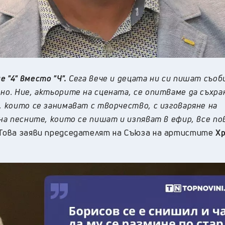
 "4" вместо "Ч".
Сега вече и децата ни си пишат съо
лно. Ние, актьорите на сцената, се опитваме да съхр
, които се занимават с творчество, с изговаряне на
 на песните, които се пишат и изпяват в ефир, все по
Това заяви председателят на Съюза на артистите
Х