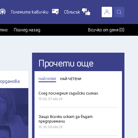
Големите кавички
Сблъсък
X
т
тно
Поглед назад
Всичко от деня (0)
Прочети още
НАЙ-НОВИ
НАЙ-ЧЕТЕНИ
Йорданова
След последния съдийски сигнал
15:00, 07 авг 26
Защо всички искат да бъдат
предприемачи
10:30, 06 авг 26