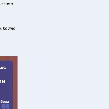
о само
а, които