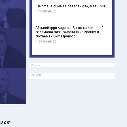
"Не става дума за пазарен дял, а за CNN."
11:45, 05 авг 26
А1 затвърди лидерството си като най-
голямата технологична компания и
системен интегратор
11:56, 04 авг 26
Реклама
Реклама
ти от