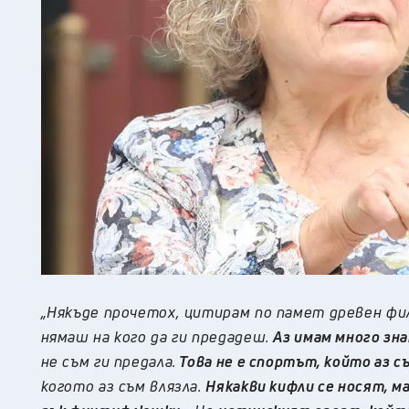
„Някъде прочетох, цитирам по памет древен фило
нямаш на кого да ги предадеш.
Аз имам много зн
не съм ги предала.
Това не е спортът, който аз с
когото аз съм влязла.
Някакви кифли се носят, м