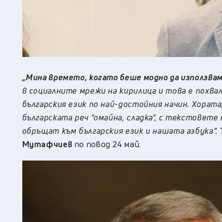
„Мина времето, когато беше модно да използваме
в социалните мрежи на кирилица и това е похва
българския език по най-достойния начин. Хората
българската реч "омайна, сладка", с текстовете
обръщат към българския език и нашата азбука“.
Мутафчиев
по повод 24 май.