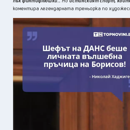
пък финтифлюшки
... Но
истинският спорт, който 
коментира легендарната треньорка по художест