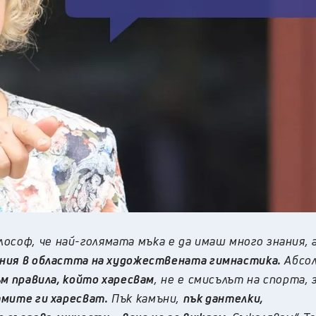
соф, че най-голямата мъка е да имаш много знания, а
ания в областта на художествената гимнастика.
Абсо
ъм правила, който харесвам
, не е смисълът на спорта, 
амите ги харесват.
Пък камъни,
пък дантелки,