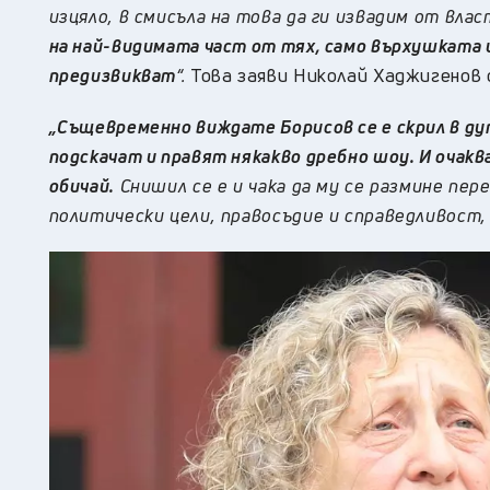
изцяло, в смисъла на това да ги извадим от вла
на най-видимата част от тях, само върхушката 
предизвикват
“.
Това заяви Николай Хаджигенов 
„Същевременно виждате Борисов се е скрил в ду
подскачат и правят някакво дребно шоу. И очакв
обичай.
Снишил се е и чака да му се размине пер
политически цели, правосъдие и справедливост,