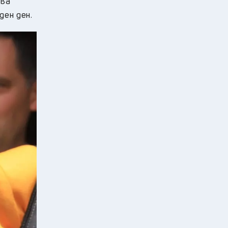
ова
ен ден.