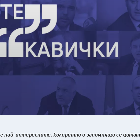
29
°C
Перник
,
31
°C
Плевен
,
32
°C
Пловдив
,
29
°C
Разград
,
31
°C
Русе
,
29
°C
Силистра
,
30
°C
Сливен
,
25
°C
Смолян
,
29
°C
София
,
30
°C
Стара Загора
,
30
°C
Търговище
,
34
°C
Хасково
,
30
°C
Шумен
,
31
°C
Ямбол
,
е най-интересните, колоритни и запомнящи се цита