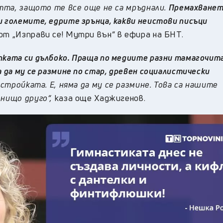
стта, защото те все още не са мръднали.
Премахванет
и големите, едрите зрънца, какви неистови писъци
от „Изправи се! Мутри вън“ в ефира на БНТ.
пката си дълбоко. Праща по медиите разни тамагочит
а да му се размине по стар, древен социалистически
естройката. Е, няма да му се размине. Това са нашите
 нищо друго“,
каза още Хаджигенов.