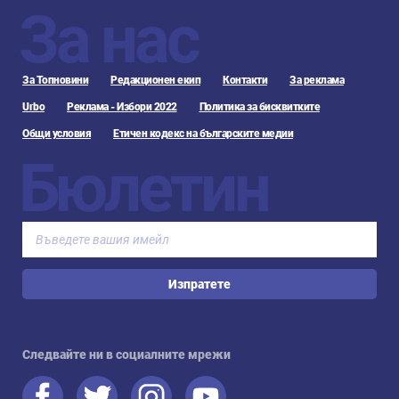
За нас
За Топновини
Редакционен екип
Контакти
За реклама
Urbo
Реклама - Избори 2022
Политика за бисквитките
Общи условия
Етичен кодекс на българските медии
Бюлетин
Изпратете
Следвайте ни в социалните мрежи