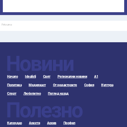
Реклама
Новини
Начало
Idealisti
Свят
Регионални новини
А1
Политика
Медиякаст
От редакторите
София
Култура
Спорт
Любопитно
Поглед назад
Полезно
Календар
Анкети
Архив
Профил