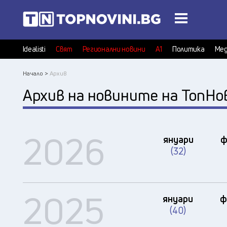
Idealisti
Свят
Регионални новини
А1
Политика
Мед
Начало >
Архив
Архив на новините на ТопНо
2026
януари
ф
(32)
2025
януари
ф
(40)