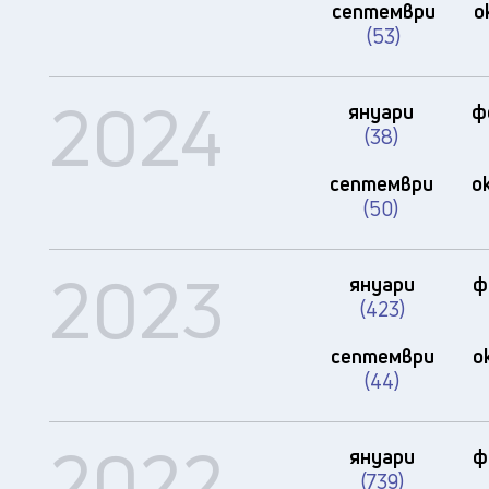
септември
о
(53)
2024
януари
ф
(38)
септември
о
(50)
2023
януари
ф
(423)
септември
о
(44)
2022
януари
ф
(739)