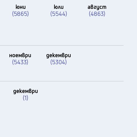
юни
юли
август
(5865)
(5544)
(4863)
ноември
декември
(5433)
(5304)
декември
(1)