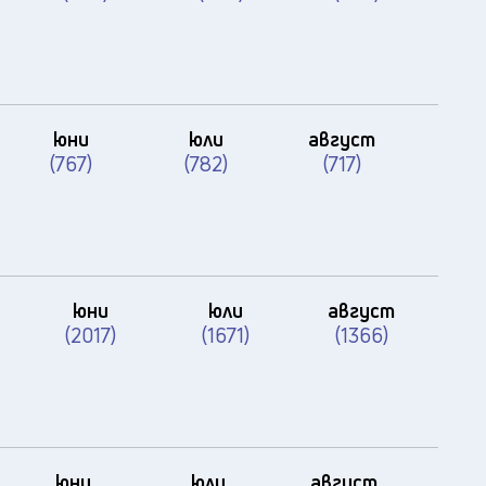
юни
юли
август
(767)
(782)
(717)
юни
юли
август
(2017)
(1671)
(1366)
юни
юли
август