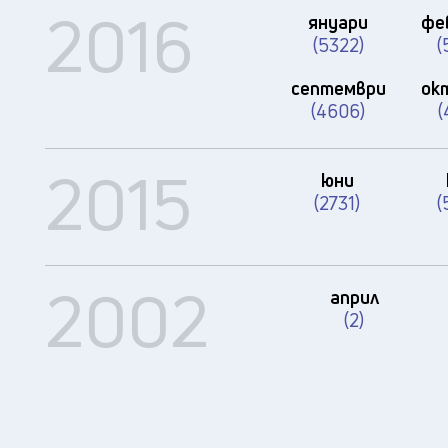
2016
януари
фе
(5322)
(
септември
ок
(4606)
(
2015
юни
(2731)
(
2002
април
(2)