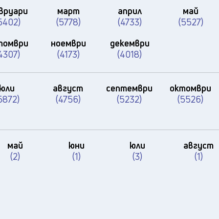
вруари
март
април
май
5402)
(5778)
(4733)
(5527)
томври
ноември
декември
4307)
(4173)
(4018)
юли
август
септември
октомври
5872)
(4756)
(5232)
(5526)
май
юни
юли
август
(2)
(1)
(3)
(1)