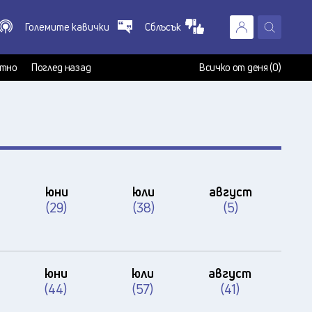
Големите кавички
Сблъсък
X
т
тно
Поглед назад
Всичко от деня (0)
юни
юли
август
(29)
(38)
(5)
юни
юли
август
(44)
(57)
(41)