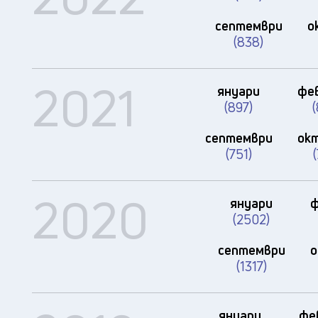
септември
о
(838)
2021
януари
фе
(897)
септември
ок
(751)
2020
януари
ф
(2502)
септември
о
(1317)
януари
фе