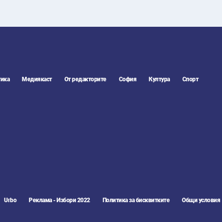
ика
Медиякаст
От редакторите
София
Култура
Спорт
Urbo
Реклама - Избори 2022
Политика за бисквитките
Общи условия