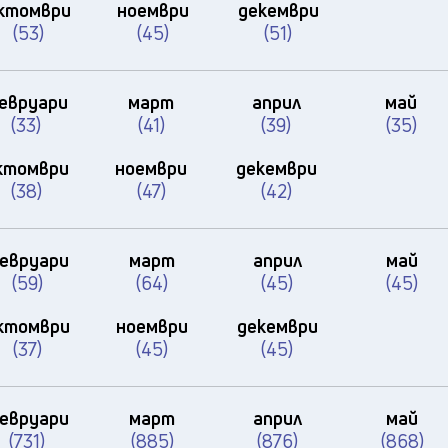
23
°C
ктомври
ноември
декември
Перник
,
(53)
22
°C
(45)
(51)
Плевен
,
22
°C
Пловдив
,
21
°C
Разград
,
евруари
март
април
май
24
°C
Русе
,
(33)
(41)
(39)
(35)
22
°C
Силистра
,
ктомври
ноември
декември
19
°C
Сливен
,
(38)
(47)
(42)
16
°C
Смолян
,
20
°C
София
,
20
°C
евруари
март
април
май
Стара Загора
,
(59)
(64)
(45)
(45)
20
°C
Търговище
,
22
°C
Хасково
,
ктомври
ноември
декември
19
°C
Шумен
,
(37)
(45)
(45)
20
°C
Ямбол
,
евруари
март
април
май
(731)
(885)
(876)
(868)