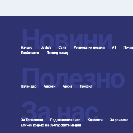
Новини
Начало
Idealisti
Свят
Регионални новини
А1
Полит
Любопитно
Поглед назад
Полезно
Календар
Анкети
Архив
Профил
За нас
За Топновини
Редакционен екип
Контакти
За реклама
Етичен кодекс на българските медии