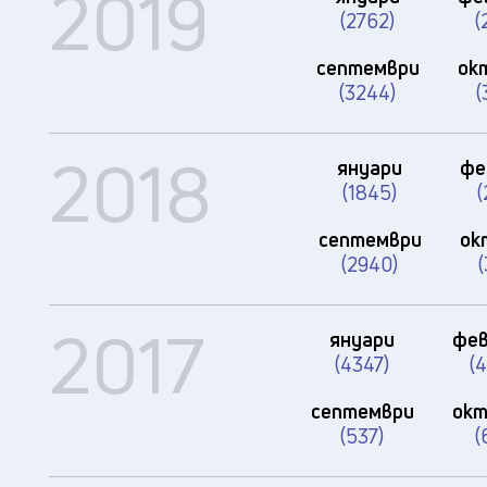
2019
(2762)
(
септември
ок
(3244)
(
2018
януари
фе
(1845)
(
септември
ок
(2940)
(
2017
януари
фев
(4347)
(
септември
окт
(537)
(