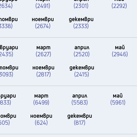
2634)
(2491)
(2301)
(2292)
томври
ноември
декември
3338)
(2674)
(2333)
вруари
март
април
май
2435)
(2627)
(2520)
(2946)
томври
ноември
декември
3093)
(2817)
(2415)
руари
март
април
май
4833)
(6499)
(5583)
(5961)
омври
ноември
декември
605)
(624)
(817)