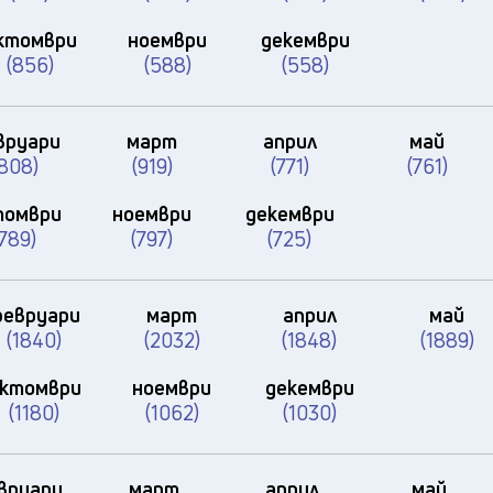
ктомври
ноември
декември
(856)
(588)
(558)
вруари
март
април
май
(808)
(919)
(771)
(761)
томври
ноември
декември
(789)
(797)
(725)
евруари
март
април
май
(1840)
(2032)
(1848)
(1889)
ктомври
ноември
декември
(1180)
(1062)
(1030)
вруари
март
април
май